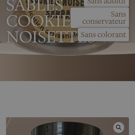
SABLÉS
Sans additif
Sans
COOKIES
conservateur
NOISETTES
Sans colorant