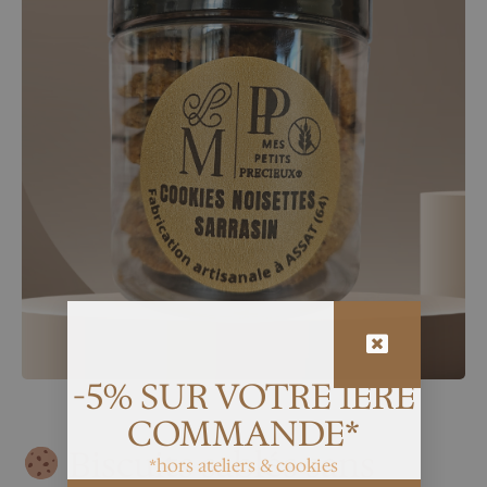
-5% SUR VOTRE 1ÈRE
COMMANDE*
Biscuits
sablés
sans
*hors ateliers & cookies