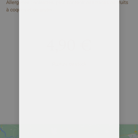
Allergènes : noisettes, peut contenir des traces de fruits
à coques et de gluten
4,90
€
Rupture de stock