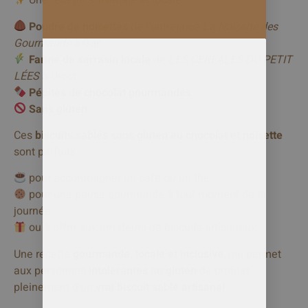
Une
recette
artisanale
et
locale :
Poudre
de
noisettes
de
l’entreprise
La
Noisette
des
Gourmands
à
Gan
Farine
de
sarrasin
locale
de
LES CÉRÉALES DU PETIT
LÉES
à Urost
Pépites
de
chocolat
gourmandes
Sans
gluten
Ces
biscuits
sablés
sans
gluten
au
chocolat
et
noisette
sont
parfaits :
pour
accompagner
un
café
ou
un
thé
pour
une
pause
gourmande
à
tout
moment
de
la
journée
ou
à
offrir
aux
amateurs
de
biscuits
artisanaux
Une
recette
gourmande,
locale
et
inclusive
,
qui
permet
aux
personnes
intolérantes
au
gluten
de
profiter
pleinement
d’un
vrai
biscuit
sablé
artisanal
.